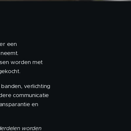
 er een
 neemt.
ietsen worden met
gekocht.
 banden, verlichting
ldere communicatie
ransparantie en
erdelen worden