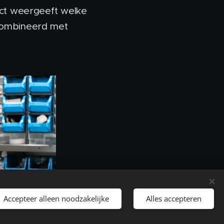
exact weergeeft welke
ecombineerd met
Accepteer alleen noodzakelijke
Alles accepteren